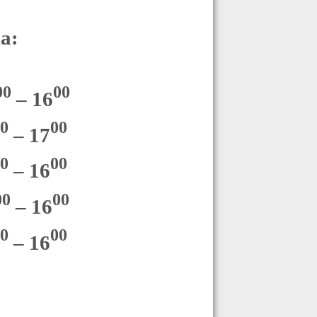
a:
00
00
– 16
00
00
– 17
00
00
– 16
00
00
– 16
0
00
– 16