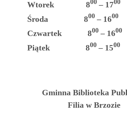
00
00
Wtorek
8
– 17
00
00
Środa
8
– 16
00
00
Czwartek
8
– 16
00
00
Piątek
8
– 15
Gminna Biblioteka Publ
Filia w Brzozie