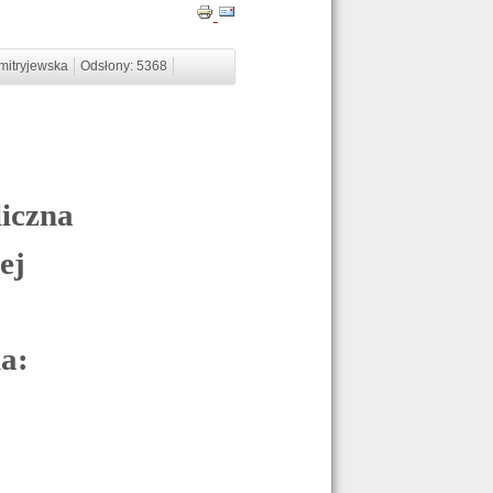
mitryjewska
Odsłony: 5368
iczna
ej
a: